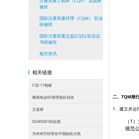
注册质量工程师（CQP） 实战研
修班
国际注册质量经理（CQM） 职业
研修班
国际注册质量总监(CQD) 职业证
书研修班
相关资讯
相关链接
CQI-11电镀
二、TQM推
顺裕纸业6S管理项目启动
1、建立并运
王老师
（1
ISO45001的起源
规范
为何米巴经营在中国如此火热