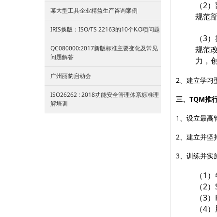
（2
某大型工具企业精益生产咨询案例
规范
IRIS换版：ISO/TS 22163的10个K.O项问题
（3
QC080000:2017新版标准主要变化及常见
规范
问题解答
力，
广州丽豹启动会
2、建立学习
ISO26262 : 2018功能安全管理体系标准理
三、TQM推
解培训
1、设立最高
2、建立并坚
3、训练并实
（1
（2）
（3）
（4）