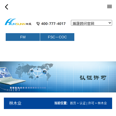
category_article
FM
FSC－COC
林木业
当前位置:
首页
>
认证 | 许可
>
林木业