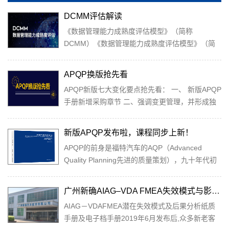
DCMM评估解读
《数据管理能力成熟度评估模型》（简称
DCMM）《数据管理能力成熟度评估模型》（简
称DCMM）是我国在数据管理领域首个正式发布
的国家标准，旨在帮助企业利用先进的数据管理理
APQP换版抢先看
念和方法，建立和评价自身数据管理能力，持续完
APQP新版七大变化要点抢先看： 一、 新版APQP
善数据管理组织、程序和制度，充分发挥数据在促
手册新增采购章节 二、强调变更管理，并形成独
进企业向信息化、数字化、智能化发展方面的价
立的章节 三、增加了APQP项目矩阵的管理 四、
值，在提升我国数据管理方面的国际话语权、完善
增加了风险评估缓解计划章节 五、增加了“零件追
国家数据管理体系、规范各方数据活动、推动数据
新版APQP发布啦，课程同步上新！
溯性”内容 六、新增项目开发过程中的“节点”管理
管理实践等方面有重要作用。
APQP的前身是福特汽车的AQP（Advanced
七、控制计划从APQP手册中独立出来
Quality Planning先进的质量策划），九十年代初
期，为吸取福特 AQP 的经验教训，北美三大汽车
OEM 在1994年共同创建了AIAG APQP和控制计
广州新确AIAG–VDA FMEA失效模式与影响分析培训
划手册（第一版），随后在2008年进行了第二版
AIAG－VDAFMEA潜在失效模式及后果分析纸质
修订，至此一直延续至今。经历了十多年实践和验
手册及电子档手册2019年6月发布后,众多新老客
证以及汽车行业的全球大发展，同时新技术的大量