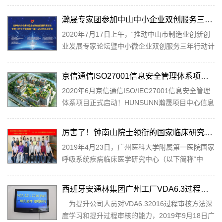
户在积极地询问新版FMEA有关资讯与应对策略。
引入对APQP提出了新的要求。为了适应日新月异
HUNSUNN...
的变化，在总结多年经验教训的基础上，APQP于
瀚晟专家团参加中山中小企业双创服务三年行动
今年3月发布第三版APQP手册。
2020年7月17日上午，“推动中山市制造业创新创
业发展专家论坛暨中小微企业双创服务三年行动计
划启动大会”在火炬开发区举行。HUNSUNN瀚晟
管...
京信通信ISO27001信息安全管理体系项目启动
2020年6月京信通信ISO/IEC27001信息安全管理
体系项目正式启动！HUNSUNN瀚晟项目中心信息
IT专家顾问团队将在香港ScanVIS Limited及京信
通信...
厉害了！钟南山院士领衔的国家临床研究中心通过ISO9001:2015质量管理体系认证证书
2019年4月23日，广州医科大学附属第一医院国家
呼吸系统疾病临床医学研究中心（以下简称“中
心”）正式获得ISO9001:2015质量管理体系认证
证...
西班牙安通林集团广州工厂VDA6.3过程审核培训
为提升公司人员对VDA6.32016过程审核方法深
度学习和提升过程审核的能力，2019年9月18日广