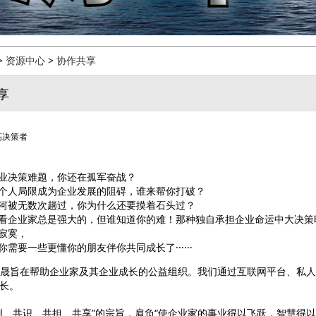
>
资源中心
>
协作共享
享
高
决策者
业决策难题，你还在孤军奋战？
个人局限成为企业发展的阻碍，谁来帮你打破？
河被无数次趟过，你为什么还要摸着石头过？
看企业家总是强大的，但谁知道你的难！那种独自承担企业命运中大决策
寂寞，
你需要一些更懂你的朋友伴你共同成长了······
N瀚晟旨在帮助企业家及其企业成长的公益组织。我们通过互联网平台、私
长。
创、共识、共担、共享”的宗旨，肩负“使企业家的事业得以飞跃，智慧得