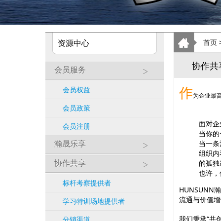
资源中心
首页
协作共
会员服务
作
会员权益
为企业最
会员政策
面对企
会员注册
当你的
瀚晟乐享
当一条
组织内
协作共享
的孤独
也许，
标杆考察提供者
HUNSUN
流通与价值增
学习特训场地提供者
我们秉承“共
分销渠道