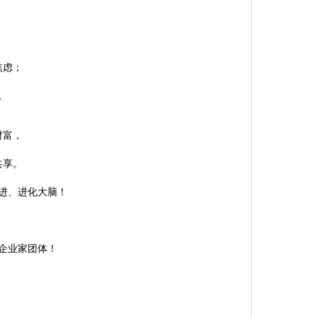
焦虑；
。
财富，
共享。
进、进化大脑！
企业家团体！