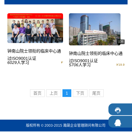
试听
试听
钟南山院士领衔的临床中心通
钟南山院士领衔的临床中心通
过ISO9001认证
过ISO9001认证
6029
人学习
￥
5706
人学习
￥
19.9
首页
上页
1
下页
尾页
版权所有 © 2003-2015 瀚晟企业管理顾问有限公司