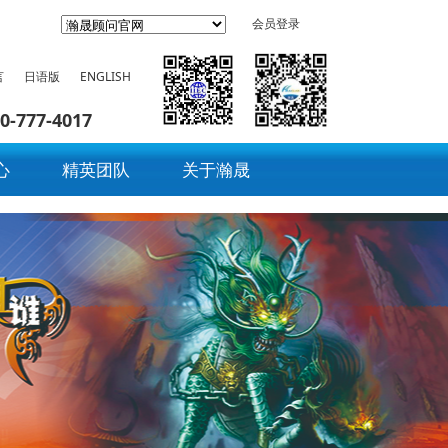
会员登录
言
日语版
ENGLISH
0-777-4017
心
精英团队
关于瀚晟