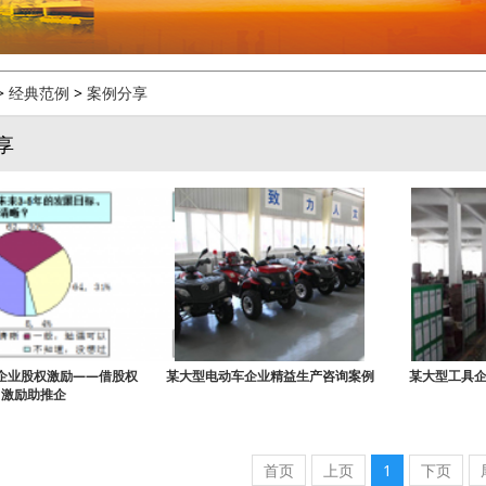
>
经典范例
>
案例分享
享
企业股权激励——借股权
某大型电动车企业精益生产咨询案例
某大型工具
激励助推企
首页
上页
1
下页