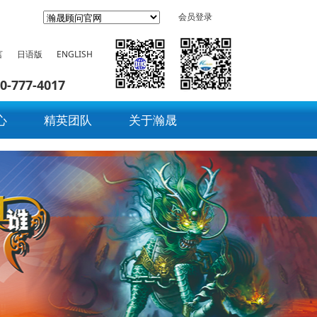
会员登录
言
日语版
ENGLISH
0-777-4017
心
精英团队
关于瀚晟