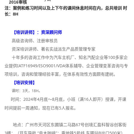
2016审核
注：案例和练习时间以及上下午的课间休息时间在内，总共培训 时
长：8H
【培训讲师】：资深顾问师
高级咨询师、注册审核员
资深培训讲师、著名实战派生产品质管理专家
十年多的咨询工作中为汽车主机厂、知名汽配企业等100多家企
业提供IATF16949/ISO9001/VDA体系辅导、企业管理变革咨询与专
项培训，咨询和管理经验丰富，在体系有效性方面颇有建树。
【
培训安排
】
课时：3天，18H。
时间：2024年4月底～8月底，小班（满16人即开）授课，开课
时间提前一周通知，现在已有5人报名。
地点：广州市天河区东圃镇二马路67号创境汇盈科智谷创客街
3楼；（开车导航 “良木咖啡”；乘地铁5号线 东圃站B出口500米）