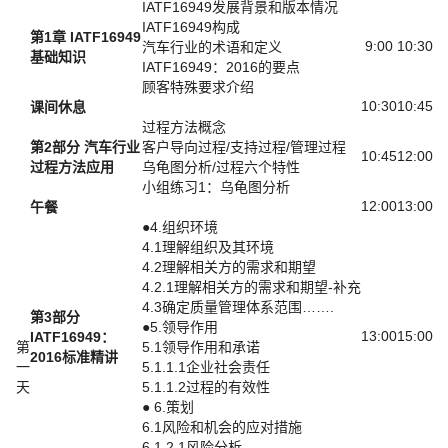
IATF16949发展背景和版本情况
IATF16949构成
第1章 IATF16949
9:00
10:30
汽车行业的术语和定义
基础知识
IATF16949：2016的要点
顾客特殊要求介绍
10:30
10:45
课间休息
过程方法概念
第2部分 汽车行业
客户导向过程/支持过程/管理过程
10:45
12:00
过程方法应用
乌龟图分析/过程六个特性
小组练习1：乌龟图分析
12:00
13:00
午餐
●4.组织环境
4.1理解组织及其环境
4.2理解相关方的需求和期望
4.2.1理解相关方的需求和期望-补充
4.3确定质量管理体系范围…….
第3部分
●5.领导作用
13:00
15:00
IATF16949：
第
5.1领导作用和承诺
2016标准精讲
一
5.1.1.1企业社会责任
天
5.1.1.2过程的有效性
● 6.策划
6.1风险和机会的应对措施
6.1.2.1风险分析