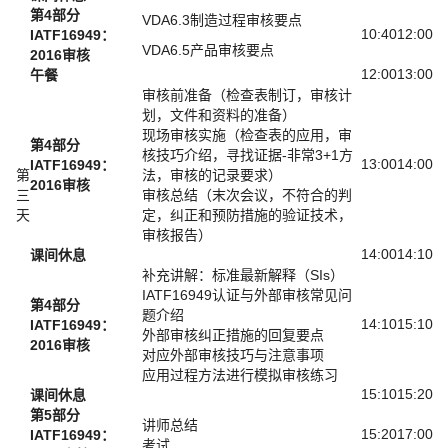
第4部分
VDA6.3制造过程审核要点
10:40
12:00
IATF16949：
VDA6.5产品审核要点
2016审核
12:00
13:00
午餐
审核前准备（检查表制订，审核计
划，文件和资料的准备）
现场审核实施（检查表的应用，审
第4部分
核技巧介绍，寻找证据-非常3+1方
13:00
14:00
IATF16949：
第
法，审核的记录要求）
2016审核
三
审核总结（末次会议，不符合的判
天
定，纠正和预防措施的验证技术，
审核报告）
14:00
14:10
课间休息
补充讲解：标准最新解释（SIs）
IATF16949认证与外部审核常见问
第4部分
题介绍
14:10
15:10
IATF16949：
外部审核纠正措施的回复要点
2016审核
对应外部审核技巧与注意事项
应用过程方法进行模拟审核练习
15:10
15:20
课间休息
第5部分
讲师总结
15:20
17:00
IATF16949：
考试