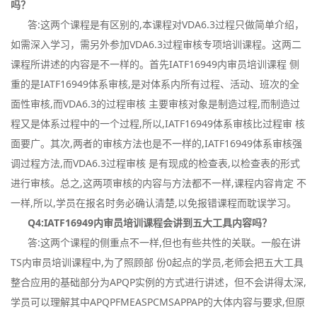
吗？
答:这两个课程是有区别的,本课程对VDA6.3过程只做简单介绍，
如需深入学习，需另外参加VDA6.3过程审核专项培训课程。这两二
课程所讲述的内容是不一样的。首先IATF16949内审员培训课程 侧
重的是IATF16949体系审核,是对体系内所有过程、活动、班次的全
面性审核,而VDA6.3的过程审核 主要审核对象是制造过程,而制造过
程又是体系过程中的一个过程,所以,IATF16949体系审核比过程审 核
面要广。其次,两者的审核方法也是不一样的,IATF16949体系审核强
调过程方法,而VDA6.3过程审核 是有现成的检查表,以检查表的形式
进行审核。总之,这两项审核的内容与方法都不一样,课程内容肯定 不
一样,所以,学员在报名时务必确认清楚,以免报错课程而耽误学习。
Q4:IATF16949内审员培训课程会讲到五大工具内容吗？
答:这两个课程的侧重点不一样,但也有些共性的关联。一般在讲
TS内审员培训课程中,为了照顾部 份0起点的学员,老师会把五大工具
整合应用的基础部分为APQP实例的方式进行讲述，但不会讲得太深,
学员可以理解其中APQPFMEASPCMSAPPAP的大体内容与要求,但原