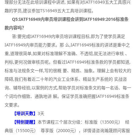
理部分无法在此培训课程中讲述, 如果有对IATF16949五大工具感兴
趣的学员,建议参加TS16949五大工具培训课程。
Q5:IATF16949内审员培训课程会讲到IATF16949:2016标准条
款内容吗？
答:要完成IATF16949内审员培训课程目标,即为了使学员满足
IATF16949内审员能力要求。那 么,IATF16949标准的讲述是重中之
重,道理很简单,如果对标准理解不准确、不透彻,就无法进行审核 、
判标,更何况做审核员呢。但看过IATF16949标准条款的学员都知道,
标准与法规条文一样,写的很概 要、精炼、抽象。理解上会有较大的
障碍,我们有着近二十年的汽业工业体系、精益生产系统的 实战咨
询、辅导经验,以案例的方式,帮助学员对标准条文的每一名话、每一
个词均作细致、通孰地讲 解。保证学员准确把握IATF16949标准条
文要求。
【培训天数】
3天
【特别提醒】
本节课程三个层次分级：标准版（13500元） 经
典版（15500元） 尊享版（20000元），详情请咨询瀚晟顾问客服